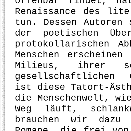
offenbar findet, ha
Renaissance des lite
tun. Dessen Autoren 
der poetischen Übe
protokollarischen A
Menschen erscheinen
Milieus, ihrer s
gesellschaftlichen 
ist diese Tatort-Äst
die Menschenwelt, wi
Weg läuft, schlank
brauchen wir dazu 
Romane, die frei von