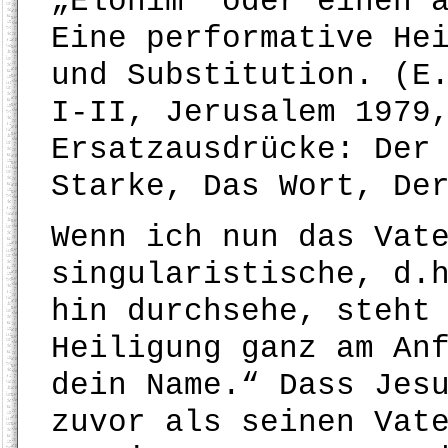
„Elohim“ oder einen 
Eine performative He
und Substitution. (E
I-II, Jerusalem 1979
Ersatzausdrücke: Der
Starke, Das Wort, De
Wenn ich nun das Vat
singularistische, d.
hin durchsehe, steht
Heiligung ganz am An
dein Name.“ Dass Jes
zuvor als seinen Vat