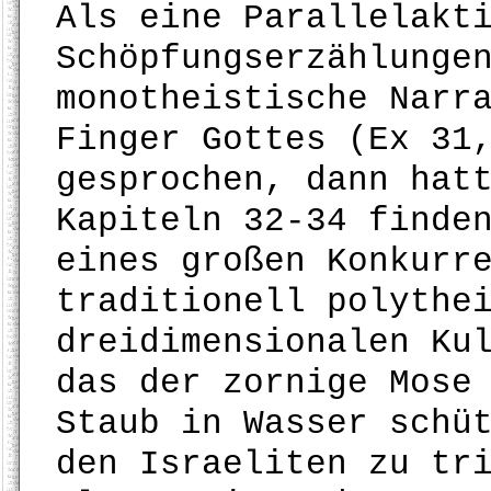
Als eine Parallelakt
Schöpfungserzählunge
monotheistische Narr
Finger Gottes (Ex 31
gesprochen, dann hat
Kapiteln 32-34 finde
eines großen Konkurr
traditionell polythe
dreidimensionalen Ku
das der zornige Mose
Staub in Wasser schü
den Israeliten zu tr