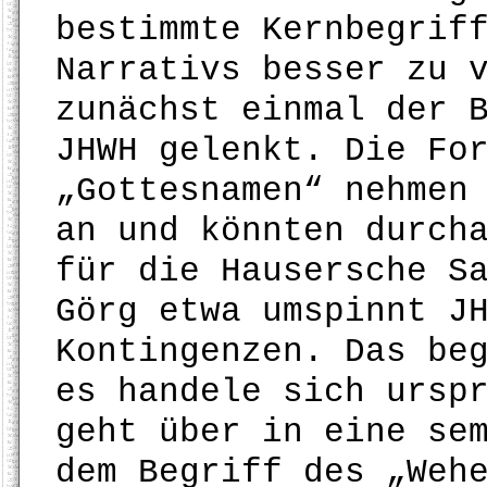
bestimmte Kernbegrif
Narrativs besser zu 
zunächst einmal der 
JHWH gelenkt. Die Fo
„Gottesnamen“ nehmen
an und könnten durch
für die Hausersche S
Görg etwa umspinnt J
Kontingenzen. Das be
es handele sich ursp
geht über in eine se
dem Begriff des „Weh