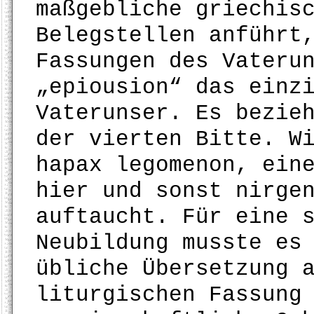
maßgebliche griechis
Belegstellen anführt
Fassungen des Vateru
„epiousion“ das einz
Vaterunser. Es bezie
der vierten Bitte. W
hapax legomenon, ein
hier und sonst nirge
auftaucht. Für eine 
Neubildung musste es
übliche Übersetzung 
liturgischen Fassung