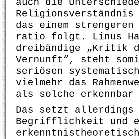
auch die Unterschied
Religionsverständnis
das einem strengeren
ratio folgt. Linus H
dreibändige „Kritik 
Vernunft“, steht som
seriösen systematisc
vielmehr das Rahmenw
als solche erkennbar
Das setzt allerdings
Begrifflichkeit und 
erkenntnistheoretisc