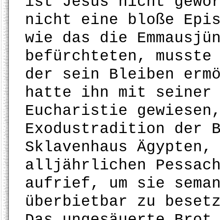
ist Jesus nicht gewo
nicht eine bloße Epi
wie das die Emmausjü
befürchteten, musste
der sein Bleiben erm
hatte ihn mit seiner
Eucharistie gewiesen
Exodustradition der 
Sklavenhaus Ägypten,
alljährlichen Pessac
aufrief, um sie sema
überbietbar zu beset
Das ungesäuerte Brot