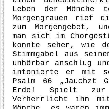
einem Benediktinerk
Leben der Mönche t
Morgengrauen rief d
zum Morgengebet, un
man sich im Chorgest
konnte sehen, wie d
Stimmgabel aus seine
unhörbar anschlug un
intonierte er mit s
Psalm 66 „Jauchzt 
Erde! Spielt zur
Verherrlicht ihn mi
Mönche, es waren im