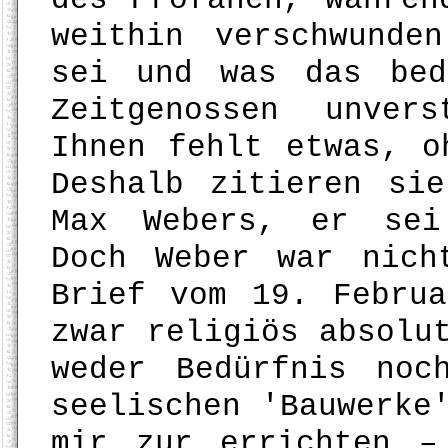
weithin verschwunde
sei und was das bed
Zeitgenossen unver
Ihnen fehlt etwas, o
Deshalb zitieren si
Max Webers, er sei
Doch Weber war nich
Brief vom 19. Febru
zwar religiös absolu
weder Bedürfnis noc
seelischen 'Bauwerke
mir zur errichten –